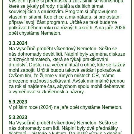
Vyslechli jsme si přednášky a zúčastnili se workshopů,
které se týkaly přírody, rituálů a dalších témat
souvisejících s druidstvím. Program si připravujeme
vlastními silami. Kdo chce a má náladu, si pro ostatní
připraví svoji část programu. Určitě se také budeme
potkávat během roku na různých akcích. A na jaře 2026
opět chystáme Nemeton.
3.3.2024
Na Vysočině proběhl víkendový Nemeton. Sešlo se
nás dohromady devět lidí. Náplní byly zejména diskuze
o různých tématech, která se týkají praktikování
druidství. Došlo i na večerní rituál u ohně, kde se každý
mohl zapojit. Určitě budou taková setkání pokračovat.
Ovšem tím, že žijeme v růných místech ČR, máme
omezené možnosti setkávání. Avšak minimálně jednou
za rok si najdeme čas, abychom spolu mohli debatovat
a vyměňovat si zkušenosti a názory.
5.9.2023
V příštím roce (2024) na jaře opět chystáme Nemeton.
5.3.2023
Na Vysočině proběhl víkendový Nemeton. Sešlo se
nás dohromady osm lidí. Náplní byly dvě přednášky
(Keltové – historie a kultura, Druidský výcvik a dnešní